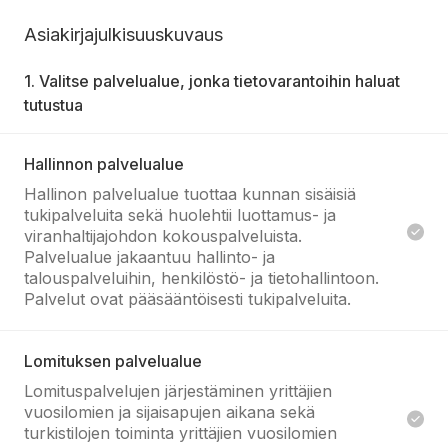
Asiakirjajulkisuuskuvaus
1. Valitse palvelualue, jonka tietovarantoihin haluat
tutustua
Hallinnon palvelualue
Hallinon palvelualue tuottaa kunnan sisäisiä
tukipalveluita sekä huolehtii luottamus- ja
viranhaltijajohdon kokouspalveluista.
Palvelualue jakaantuu hallinto- ja
talouspalveluihin, henkilöstö- ja tietohallintoon.
Palvelut ovat pääsääntöisesti tukipalveluita.
Lomituksen palvelualue
Lomituspalvelujen järjestäminen yrittäjien
vuosilomien ja sijaisapujen aikana sekä
turkistilojen toiminta yrittäjien vuosilomien