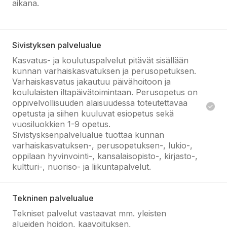
aikana.
Sivistyksen palvelualue
Kasvatus- ja koulutuspalvelut pitävät sisällään
kunnan varhaiskasvatuksen ja perusopetuksen.
Varhaiskasvatus jakautuu päivähoitoon ja
koululaisten iltapäivätoimintaan. Perusopetus on
oppivelvollisuuden alaisuudessa toteutettavaa
opetusta ja siihen kuuluvat esiopetus sekä
vuosiluokkien 1-9 opetus.
Sivistysksenpalvelualue tuottaa kunnan
varhaiskasvatuksen-, perusopetuksen-, lukio-,
oppilaan hyvinvointi-, kansalaisopisto-, kirjasto-,
kultturi-, nuoriso- ja liikuntapalvelut.
Tekninen palvelualue
Tekniset palvelut vastaavat mm. yleisten
alueiden hoidon, kaavoituksen,